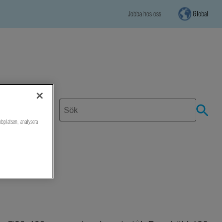
Jobba hos oss
Global
bbplatsen, analysera