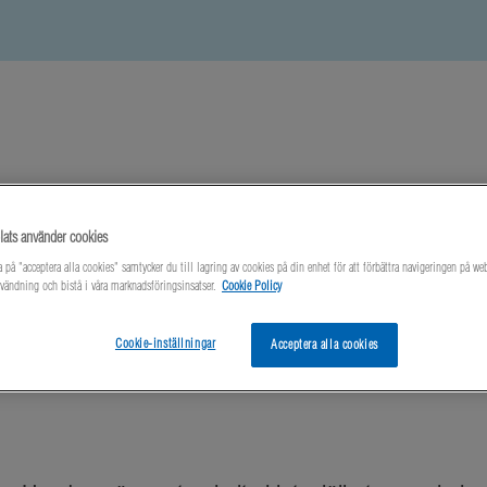
ats använder cookies
Nyheter
Om oss
Kontakta oss
 på "acceptera alla cookies" samtycker du till lagring av cookies på din enhet för att förbättra navigeringen på we
vändning och bistå i våra marknadsföringsinsatser.
Cookie Policy
t Skjutspjäll
Cookie-inställningar
Acceptera alla cookies