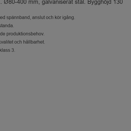
g. Ø80-400 mm, galvaniserat stål. Bygghöjd 130
med spännband, anslut och kör igång.
estanda.
nde produktionsbehov.
valitet och hållbarhet.
lass 3.