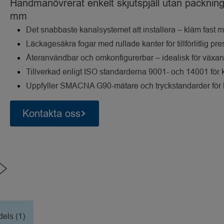
Handmanövrerat enkelt skjutspjäll utan packnin
mm
Det snabbaste kanalsystemet att installera – kläm fast 
Läckagesäkra fogar med rullade kanter för tillförlitlig pr
Återanvändbar och omkonfigurerbar – idealisk för växa
Tillverkad enligt ISO standarderna 9001- och 14001 för k
Uppfyller SMACNA G90-mätare och tryckstandarder för k
Kontakta oss
els (1)