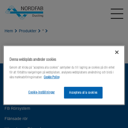
Hem
Produkter
*
Couldn't find the product
Denna webbplats använder cookies
Genom att klicka på "acceptera alla cookies" samtycker du till lagring av cookies på din enhet
för att förbättra navigeringen på webbplatsen, analysera webbplatsens användning och bistå i
Produkter
våra marknadsföringsinsatser.
Cookie Policy
QF Rörsystem
Cookie-inställningar
Acceptera alla cookies
QFS Ducting
FB Rörsystem
Flänsade rör