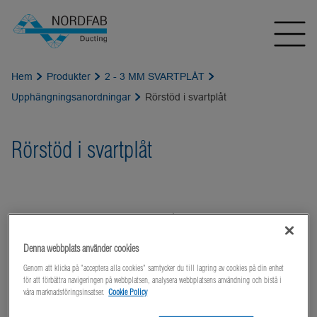
Hem
Produkter
2 - 3 MM SVARTPLÅT
Upphängningsanordningar
Rörstöd i svartplåt
Rörstöd i svartplåt
Denna webbplats använder cookies
Genom att klicka på "acceptera alla cookies" samtycker du till lagring av cookies på din enhet
för att förbättra navigeringen på webbplatsen, analysera webbplatsens användning och bistå i
våra marknadsföringsinsatser.
Cookie Policy