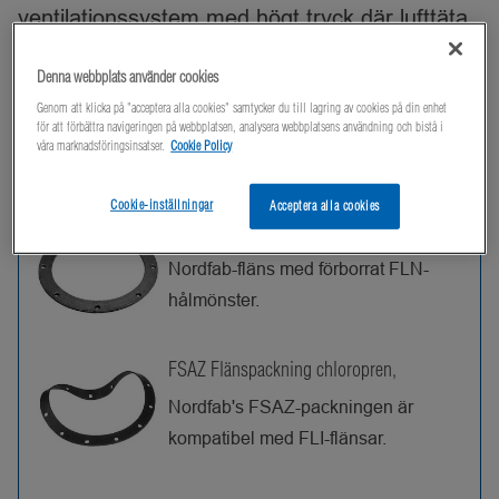
ventilationssystem med högt tryck där lufttäta
anslutningar är viktiga.
Denna webbplats använder cookies
Genom att klicka på "acceptera alla cookies" samtycker du till lagring av cookies på din enhet
för att förbättra navigeringen på webbplatsen, analysera webbplatsens användning och bistå i
Products
våra marknadsföringsinsatser.
Cookie Policy
Cookie-inställningar
Acceptera alla cookies
FLN Galvaniserad fläns
Nordfab-fläns med förborrat FLN-
hålmönster.
FSAZ Flänspackning chloropren,
Nordfab's FSAZ-packningen är
kompatibel med FLI-flänsar.