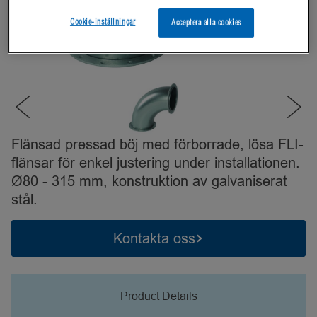
Cookie-inställningar
Acceptera alla cookies
Flänsad pressad böj med förborrade, lösa FLI-
flänsar för enkel justering under installationen.
Ø80 - 315 mm, konstruktion av galvaniserat
stål.
Kontakta oss
Product Details