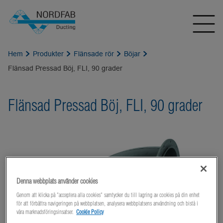
Hem
Produkter
Flänsade rör
Böjar
Flänsad Pressad Böj, FLI, 90 grader
Flänsad Pressad Böj, FLI, 90 grader
Denna webbplats använder cookies
Genom att klicka på "acceptera alla cookies" samtycker du till lagring av cookies på din enhet
för att förbättra navigeringen på webbplatsen, analysera webbplatsens användning och bistå i
våra marknadsföringsinsatser.
Cookie Policy