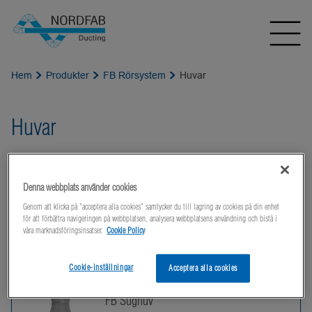
Hem
Produkter
FB Rörsystem
Huvar
Huvar
Huvar avsedda för processventilationssytem
används för och vid inkapslingar.
Denna webbplats använder cookies
Genom att klicka på "acceptera alla cookies" samtycker du till lagring av cookies på din enhet
för att förbättra navigeringen på webbplatsen, analysera webbplatsens användning och bistå i
våra marknadsföringsinsatser.
Cookie Policy
Products
Cookie-inställningar
Acceptera alla cookies
FB Sughuv