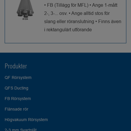
• FB (Tillägg för MFL) • Ange 1-mått
2-, 3-... osv. • Ange alltid stos för
slang eller röranslutning • Finns även
i rektangulärt utförande
Produkter
QF Rörsystem
QFS Ducting
FB Rörsystem
Flänsade rör
Högvakuum Rörsystem
2-3 mm Svartplåt