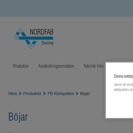
Produkter
Användningsområden
Teknisk Info
Litteratur
Denna webbpl
Genom att klicka
webbplatsens an
Hem
Produkter
FB Rörsystem
Böjar
Böjar