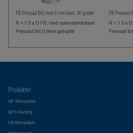
FB Pressad Böj med 6 mm kant, 30 grader
FB Pressad 
R = 1.5 x D FB, med spännbandskant
R = 1.5 x 
Pressad böj 0,9mm galvplåt
Pressad bö
Produkter
QF Rörsystem
QFS Ducting
FB Rörsystem