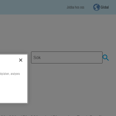
Jobba hos oss
Global
bbplatsen, analysera