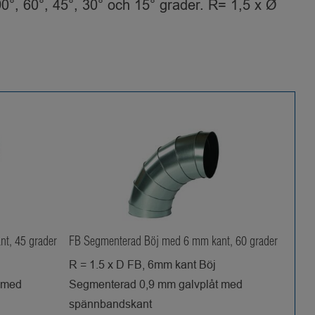
0°, 60°, 45°, 30° och 15° grader. R= 1,5 x Ø
t, 45 grader
FB Segmenterad Böj med 6 mm kant, 60 grader
R = 1.5 x D FB, 6mm kant Böj
 med
Segmenterad 0,9 mm galvplåt med
spännbandskant