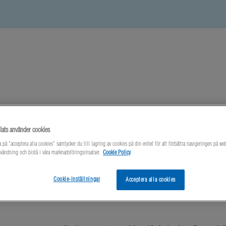
Nyheter
Om oss
Kontakta oss
ats använder cookies
 på "acceptera alla cookies" samtycker du till lagring av cookies på din enhet för att förbättra navigeringen på we
vändning och bistå i våra marknadsföringsinsatser.
Cookie Policy
Cookie-inställningar
Acceptera alla cookies