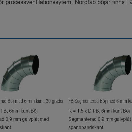
processventilationssytem. Nordfab böjar finns i 9
rad Böj med 6 mm kant, 30 grader
FB Segmenterad Böj med 6 mm kan
D FB, 6mm kant Böj
R = 1.5 x D FB, 6mm kant Böj
d 0,9 mm galvplåt med
Segmenterad 0,9 mm galvplåt
skant
spännbandskant