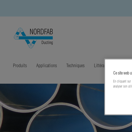
Produits
Applications
Techniques
Littérature
Nouvea
Ce site web u
En cliquant sur 
analyser son uti