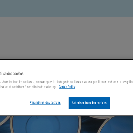
utés
À propos de nous
Nous Contacter
tilise des cookies
« Accepter tous les cookies », vous acceptez le stockage de cookies sur votre appareil pour améliorer la navigation
lisation et contribuer à nos efforts de marketing.
Cookie Policy
Paramètres des cookies
Autoriser tous les cookies