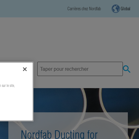
Carrières chez Nordfab
Global
 sur le site,
Nordfab Ducting for