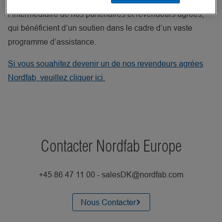
Les tuyauteries Nordfab sont uniquement distribués par
l’intermédiaire de nos partenaires et revendeurs agréés,
qui bénéficient d’un soutien dans le cadre d’un vaste
programme d’assistance.
Si vous souahitez devenir un de nos revendeurs agrées
Nordfab, veuillez cliquer ici.
Contacter Nordfab Europe
+45 86 47 11 00 - salesDK@nordfab.com
Nous Contacter