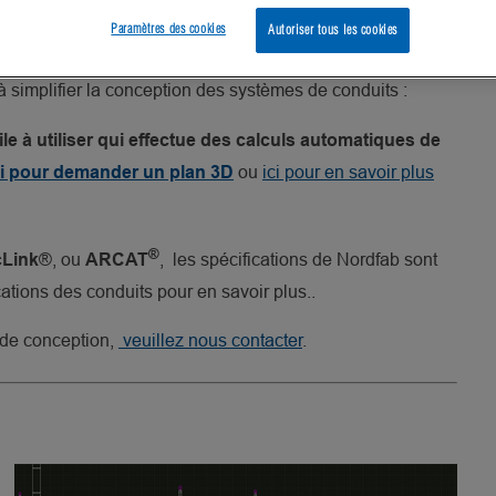
on d’installation et d’établissement de
Paramètres des cookies
Autoriser tous les cookies
ts de façon rapide et conviviale.
 à simplifier la conception des systèmes de conduits :
ile à utiliser qui effectue des calculs automatiques de
ou
ici pour en savoir plus
ci pour demander un plan 3D
®
®, ou
, les spécifications de Nordfab sont
Link
ARCAT
cations des conduits pour en savoir plus..
 de conception,
veuillez nous contacter
.