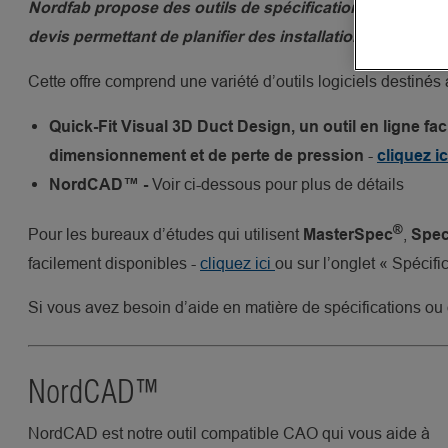
Nordfab propose des outils de spécification de concepti
devis permettant de planifier des installations de condui
Cette offre comprend une variété d’outils logiciels destinés
Quick-Fit Visual 3D Duct Design, un outil en ligne fac
-
dimensionnement et de perte de pression
cliquez i
Voir ci-dessous pour plus de détails
NordCAD™ -
®
Pour les bureaux d’études qui utilisent
,
MasterSpec
Spec
facilement disponibles -
cliquez ici
ou sur l’onglet « Spécifi
Si vous avez besoin d’aide en matière de spécifications ou
NordCAD™
NordCAD est notre outil compatible CAO qui vous aide à