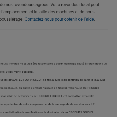
e de nos revendeurs agréés. Votre revendeur local peut
 l’emplacement et la taille des machines et de nous
époussiérage.
Contactez-nous pour obtenir de l’aide
.
de conduits. Nordfab ne saurait être responsable d’aucun dommage causé à l’ordinateur d’un
iel utilisé (voir ci-dessous).
us les défauts. LE FOURNISSEUR ne fait aucune représentation ou garantie d’aucune
urs typographiques, ou autres éléments nuisibles de Nordfab Warehouse (ce PRODUIT
eul responsable de déterminer si ce PRODUIT LOGICIEL est compatible avec votre
e de la protection de votre équipement et de la sauvegarde de vos données; LE
ec l’utilisation la modification ou la distribution de ce PRODUIT LOGICIEL.