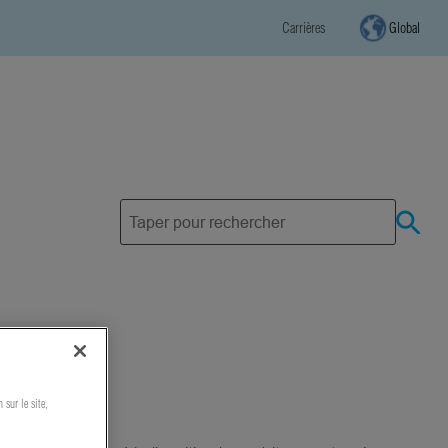
Carrières
Global
 sur le site,