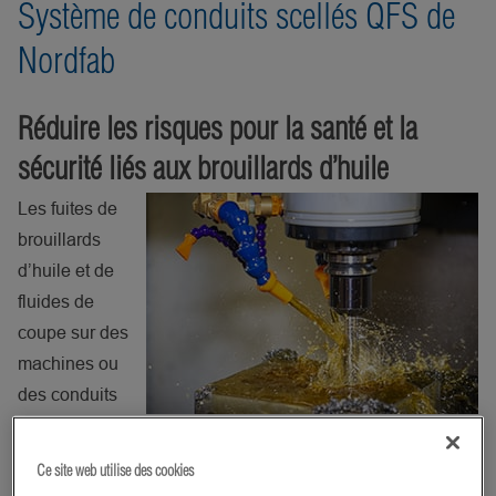
Système de conduits scellés QFS de
Nordfab
Réduire les risques pour la santé et la
sécurité liés aux brouillards d’huile
Les fuites de
brouillards
d’huile et de
fluides de
coupe sur des
machines ou
des conduits
peuvent
présenter des risques pour la santé et la sécurité des
Ce site web utilise des cookies
travailleurs, y compris des affections respiratoires et des