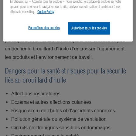
En cliquant sur « Accepter tous les cookies », vous acceptez le stockage de cookies sur votre
risques accrus d’accidents. Quasiment toute opération
appareil pour améliorer la navigation sur le site, analyser son utilisation et contribuer à nos
efforts de marketing.
Cookie Policy
d’usinage génère un brouillard d’huile, qui se forme
lorsque de l’huile est utilisée pour le refroidissement ou la
Paramètres des cookies
Autoriser tous les cookies
lubrification lors de l’usinage de pièces métalliques ou
plastiques. Une ventilation adéquate est nécessaire pour
empêcher le brouillard d’huile d’encrasser l’équipement,
les produits et l’environnement de travail.
Dangers pour la santé et risques pour la sécurité
liés au brouillard d’huile
Affections respiratoires
Eczéma et autres affections cutanées
Risque accru de chutes et d’accidents connexes
Pollution générale du système de ventilation
Circuits électroniques sensibles endommagés