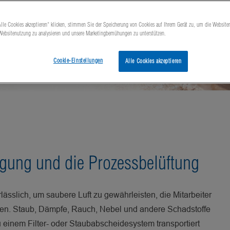
lle Cookies akzeptieren“ klicken, stimmen Sie der Speicherung von Cookies auf Ihrem Gerät zu, um die Website
 Websitenutzung zu analysieren und unsere Marketingbemühungen zu unterstützen.
Cookie-Einstellungen
Alle Cookies akzeptieren
ugung und die Prozessbelüftung
lässlich, um saubere Luft zu gewährleisten, die Mitarbeiter
llen. Staub, Dämpfe, Rauch, Nebel und andere Schadstoffe
 einem Filter- oder Staubabscheidesystem transportiert