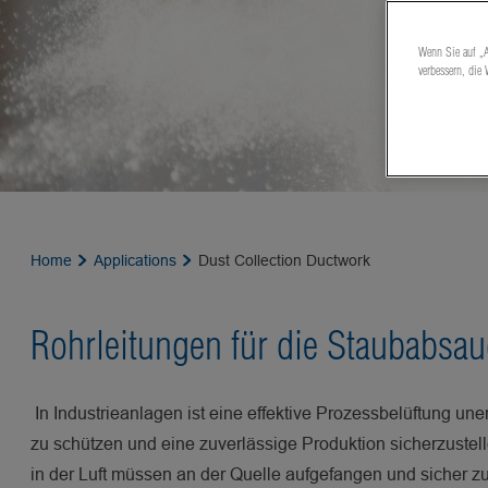
Wenn Sie auf „A
verbessern, die
Home
Applications
Dust Collection Ductwork
Rohrleitungen für die Staubabsa
In Industrieanlagen ist eine effektive Prozessbelüftung uner
zu schützen und eine zuverlässige Produktion sicherzuste
in der Luft müssen an der Quelle aufgefangen und sicher zu