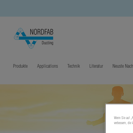
Produkte
Applications
Technik
Literatur
Neuste Nach
Wenn Sie auf „A
verbessern, die