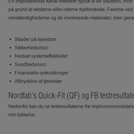
En imploderende kanal refererer typisk til en situation, hvor
på grund af eksterne eller interne trykforskelle. Farerne v
omstændighederne og de involverede materialer, men gener
Skader på ejendom
Sikkerhedsrisici
Nedsat systemeffektivitet
Sundhedsrisici
Finansielle omkostninger
Afbrydelse af tjenester
Nordfab's Quick-Fit (QF) og FB testresultat
Nedenfor kan du se testresultaterne fra implosionsmodstan
mm tykkelse.