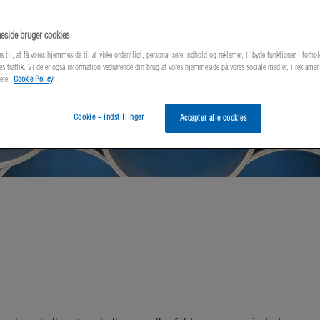
side bruger cookies
s til, at få vores hjemmeside til at virke ordentligt, personalisere indhold og reklamer, tilbyde funktioner i forhol
es traffik. Vi deler også information vedrørende din brug af vores hjemmeside på vores sociale medier, i reklame
ere.
Cookie Policy
Cookie - indstillinger
Accepter alle cookies