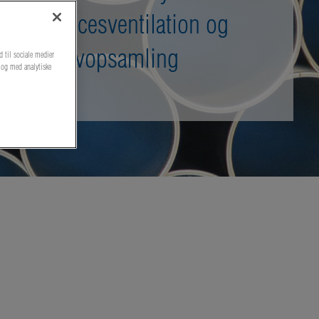
procesventilation og
støvopsamling
d til sociale medier
r og med analytiske