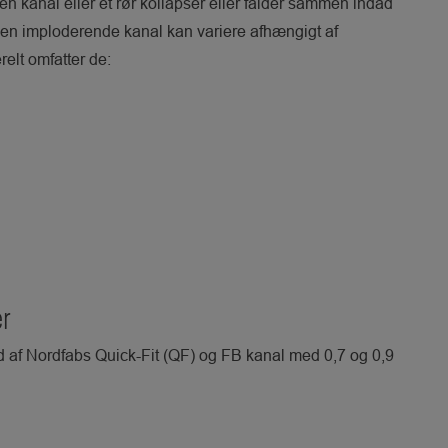
 en kanal eller et rør kollapser eller falder sammen indad
ed en imploderende kanal kan variere afhængigt af
elt omfatter de:
er
d af Nordfabs Quick-Fit (QF) og FB kanal med 0,7 og 0,9