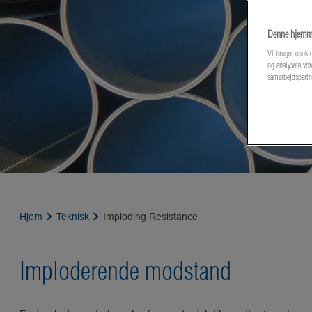
Denne hjemme
Vi bruger cookie
og analysere vor
samarbejdspartn
Hjem
Teknisk
Imploding Resistance
Imploderende modstand