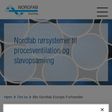
Nordfab rørsystemer til
procesventilation og
støvopsamling
Hjem
Om os
Bliv Nordfab Europe-Forhandler