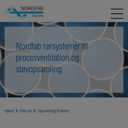
Nordfab rørsystemer til
procesventilation og
støvopsamling
Hjem
Om os
Upcoming Events