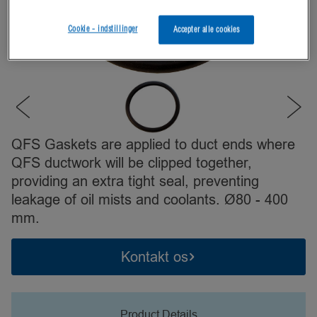
Cookie - indstillinger
Accepter alle cookies
QFS Gaskets are applied to duct ends where
QFS ductwork will be clipped together,
providing an extra tight seal, preventing
leakage of oil mists and coolants. Ø80 - 400
mm.
Kontakt os
Product Details