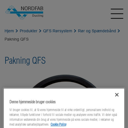
Hjem
Produkter
QFS Rørsystem
Rør og Spændebånd
Pakning QFS
Pakning QFS
Denne hjemmeside bruger cookies
Vi bruger cookies til, at få vores hjemmeside til at virke ordentligt, personalisere indhold og
reklamer, tilbyde funktioner i forhold til sociale medier og analysere vores traffik. Vi deler også
information vedrørende din brug af vores hjemmeside på vores sociale medier, i reklamer og
med analytiske samarbejdspartnere.
Cookie Policy