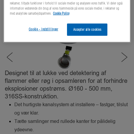
reklamer, tilbyde funktioner i forhold til sociale medier og analysere vores traffik. Vi deler også
information vedrørende din brug af vores hjemmeside på vores sociale medier, i reklamer og
med analytiske samarbejdspartnere.
Cookie Policy
Cookie - indstillinger
Accepter alle cookies
Designet til at lukke ved detektering af
flammer eller røg i opsamleren for at forhindre
eksplosioner opstrøms. Ø160 - 500 mm,
316SS-konstruktion.
Det hurtigste kanalsystem at installere – fastgør, tilslut
og vær klar.
Tætte samlinger med rullede kanter for pålidelig
ydeevne.