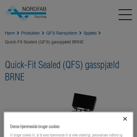
Hjem
Produkter
QFS Rørsystem
Spjæld
Quick-Fit Sealed (QFS) gasspjæld BRNE
Quick-Fit Sealed (QFS) gasspjæld
BRNE
Denne hjemmeside bruger cookies
Vi bruger cookies til, at få vores hjemmeside til at virke ordentligt, personalisere indhold og