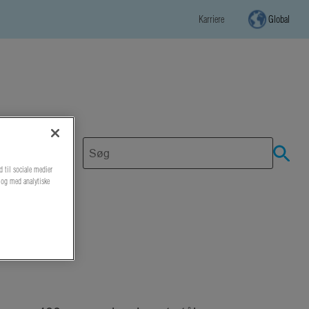
Karriere
Global
d til sociale medier
r og med analytiske