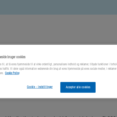
side bruger cookies
este nyheder
Om os
Kontakt os
s til, at få vores hjemmeside til at virke ordentligt, personalisere indhold og reklamer, tilbyde funktioner i forhol
es traffik. Vi deler også information vedrørende din brug af vores hjemmeside på vores sociale medier, i reklame
ere.
Cookie Policy
elt Spjæld
Cookie - indstillinger
Accepter alle cookies