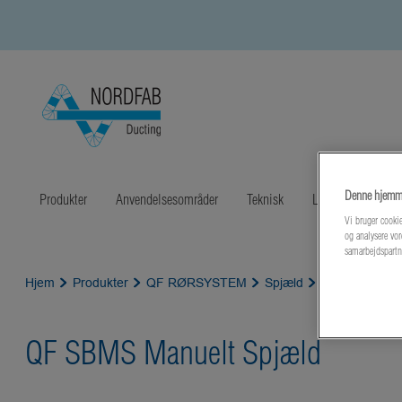
Denne hjemme
Produkter
Anvendelsesområder
Teknisk
Litteratur
Sen
Vi bruger cookie
og analysere vor
samarbejdspartn
Hjem
Produkter
QF RØRSYSTEM
Spjæld
QF SBMS Manu
QF SBMS Manuelt Spjæld