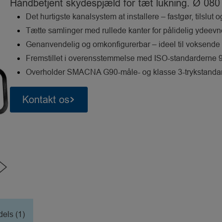
Håndbetjent skydespjæld for tæt lukning. Ø 080
Det hurtigste kanalsystem at installere – fastgør, tilslut o
Tætte samlinger med rullede kanter for pålidelig ydeevn
Genanvendelig og omkonfigurerbar – ideel til voksende
Fremstillet i overensstemmelse med ISO-standarderne 9
Overholder SMACNA G90-måle- og klasse 3-trykstandar
Kontakt os
els (1)