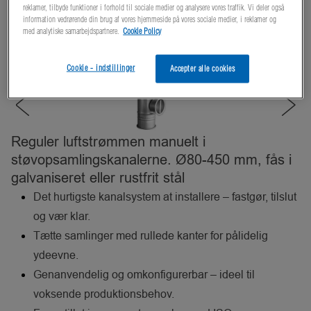
reklamer, tilbyde funktioner i forhold til sociale medier og analysere vores traffik. Vi deler også
information vedrørende din brug af vores hjemmeside på vores sociale medier, i reklamer og
med analytiske samarbejdspartnere.
Cookie Policy
Cookie - indstillinger
Accepter alle cookies
Reguler luftstrømmen manuelt i
støvopsamlingskanalerne. Ø80-450 mm, fås i
galvaniseret eller rustfrit stål
Det hurtigste kanalsystem at installere – fastgør, tilslut
og vær klar.
Tætte samlinger med rullede kanter for pålidelig
ydeevne.
Genanvendelig og omkonfigurerbar – ideel til
voksende produktionsbehov.