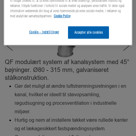
Vi bruger cookies til, at få vores hjemmeside til at virke ordentligt, personalisere indhold og
reklamer, tilbyde funktioner i forhold til sociale medier og analysere vores traffik. Vi deler også
information vedrørende din brug af vores hjemmeside på vores sociale medier, i reklamer og
med analytiske samarbejdspartnere.
Cookie Policy
Cookie - indstillinger
Accepter alle cookies
QF modulært system af kanalsystem med 45°
bøjninger. Ø80 - 315 mm, galvaniseret
stålkonstruktion.
Gør det muligt at ændre luftstrømningsretningen i en
kanal, hvilket er ideelt til støvopsamling,
røgudsugning og procesventilation i industrielle
miljøer.
Hurtig og nem at installere takket være rullede kanter
og et lækagesikkert fastspændingssystem.