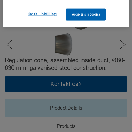
Cookie - indstillinger
Accepter alle cookies
Regulation cone, assembled inside duct, Ø80-
630 mm, galvanised steel construction.
Kontakt os
Product Details
Products