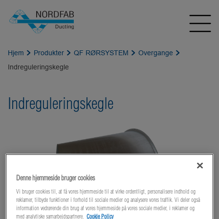
Hjem
Produkter
QF RØRSYSTEM
Overgange
Indreguleringskegle
Indreguleringskegle
Denne hjemmeside bruger cookies
Vi bruger cookies til, at få vores hjemmeside til at virke ordentligt, personalisere indhold og
reklamer, tilbyde funktioner i forhold til sociale medier og analysere vores traffik. Vi deler også
information vedrørende din brug af vores hjemmeside på vores sociale medier, i reklamer og
med analytiske samarbejdspartnere.
Cookie Policy