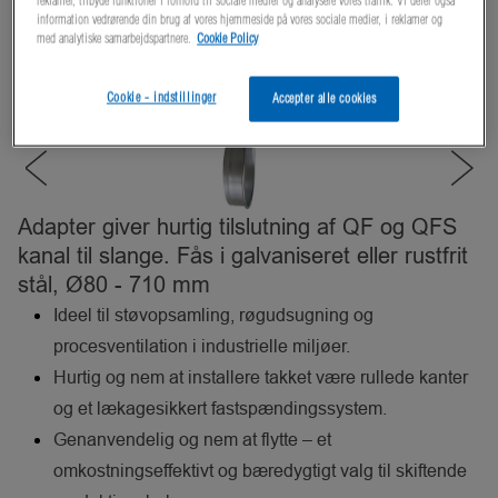
reklamer, tilbyde funktioner i forhold til sociale medier og analysere vores traffik. Vi deler også
information vedrørende din brug af vores hjemmeside på vores sociale medier, i reklamer og
med analytiske samarbejdspartnere.
Cookie Policy
Cookie - indstillinger
Accepter alle cookies
Adapter giver hurtig tilslutning af QF og QFS
kanal til slange. Fås i galvaniseret eller rustfrit
stål, Ø80 - 710 mm
Ideel til støvopsamling, røgudsugning og
procesventilation i industrielle miljøer.
Hurtig og nem at installere takket være rullede kanter
og et lækagesikkert fastspændingssystem.
Genanvendelig og nem at flytte – et
omkostningseffektivt og bæredygtigt valg til skiftende