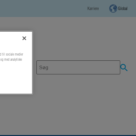
Karriere
Global
d til sociale medier
r og med analytiske