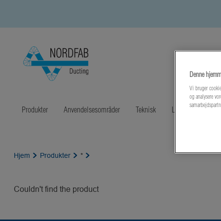
Denne hjemme
Vi bruger cookie
og analysere vor
samarbejdspartn
Produkter
Anvendelsesområder
Teknisk
Litteratur
Sen
Hjem
Produkter
*
Couldn't find the product