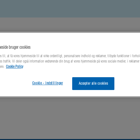
side bruger cookies
s til, at få vores hjemmeside til at virke ordentligt, personalisere indhold og reklamer, tilbyde funktioner i forhol
es traffik. Vi deler også information vedrørende din brug af vores hjemmeside på vores sociale medier, i reklame
ere.
Cookie Policy
este nyheder
Om os
Kontakt os
Cookie - indstillinger
Accepter alle cookies