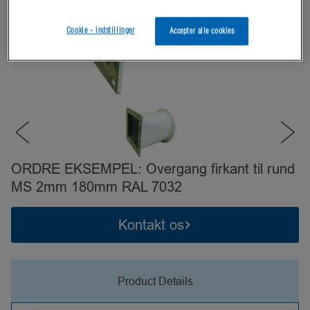
Cookie - indstillinger
Accepter alle cookies
ORDRE EKSEMPEL: Overgang firkant til rund
MS 2mm 180mm RAL 7032
Kontakt os
Product Details