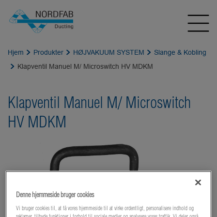
Hjem
Produkter
HØJVAKUUM SYSTEM
Slange & Kobling
Klapventil Manuel M/ Microswitch HV MDKM
Klapventil Manuel M/ Microswitch
HV MDKM
Denne hjemmeside bruger cookies
Vi bruger cookies til, at få vores hjemmeside til at virke ordentligt, personalisere indhold og
reklamer, tilbyde funktioner i forhold til sociale medier og analysere vores traffik. Vi deler også