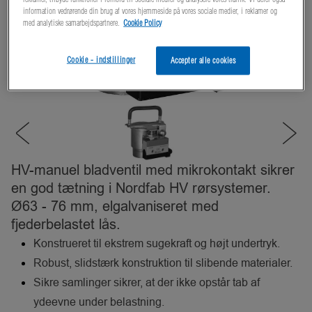
information vedrørende din brug af vores hjemmeside på vores sociale medier, i reklamer og
med analytiske samarbejdspartnere.
Cookie Policy
Cookie - indstillinger
Accepter alle cookies
HV-manuel bladventil med mikrokontakt sikrer
en god tætning i Nordfab HV rørsystemer.
Ø63 - 76 mm, elgalvaniseret med
fjederbelastet lås.
Konstrueret til ekstrem sugekraft og højt undertryk.
Robust, slidstærk konstruktion til slibende materialer.
Sikre samlinger sikrer, at der ikke opstår tab af
ydeevne under belastning.