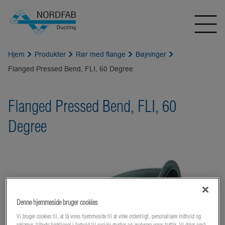
Hjem
Produkter
Rør med flange
Bøjninger
Flanged Pressed Bend, FLI, 60 Degree
Flanged Pressed Bend, FLI, 60
Degree
Denne hjemmeside bruger cookies
Vi bruger cookies til, at få vores hjemmeside til at virke ordentligt, personalisere indhold og
reklamer, tilbyde funktioner i forhold til sociale medier og analysere vores traffik. Vi deler også