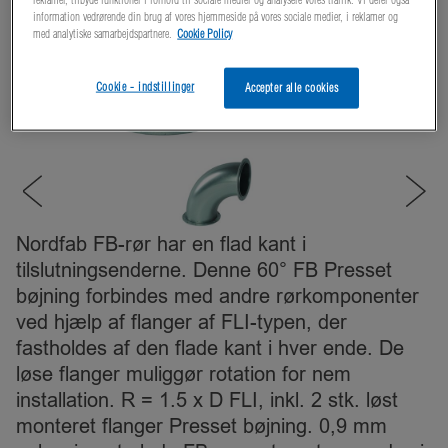
information vedrørende din brug af vores hjemmeside på vores sociale medier, i reklamer og
med analytiske samarbejdspartnere.
Cookie Policy
Cookie - indstillinger
Accepter alle cookies
Nordfab FB-rør har en flad kant i
tilslutningsenderne. Denne 60° FB Presset
bøjning forbindes med andre rørkomponenter
ved hjælp af flanger af FLI-typen, der
fastholdes af den flade kant i hver ende. De
løse flanger muliggør rotation for nem
installation. R = 1.5 x D FLI, inkl. 2 stk. løst
monteret flanger Presset bøjning. 0,9 mm