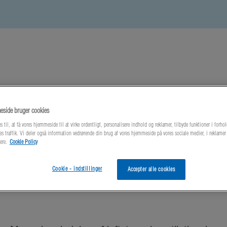
side bruger cookies
este nyheder
Om os
Kontakt os
s til, at få vores hjemmeside til at virke ordentligt, personalisere indhold og reklamer, tilbyde funktioner i forhol
es traffik. Vi deler også information vedrørende din brug af vores hjemmeside på vores sociale medier, i reklame
ere.
Cookie Policy
M Manuel Diverter
Cookie - indstillinger
Accepter alle cookies