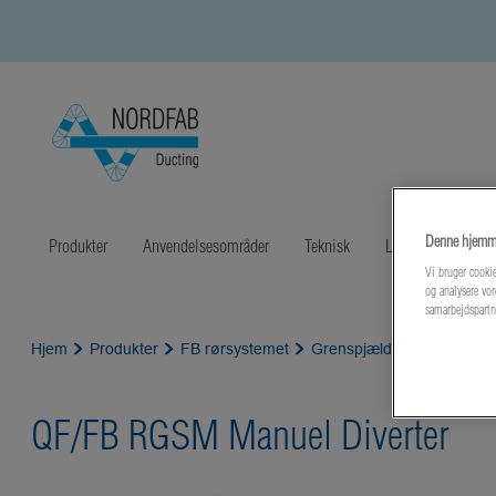
Denne hjemme
Produkter
Anvendelsesområder
Teknisk
Litteratur
Sen
Vi bruger cookie
og analysere vor
samarbejdspartn
Hjem
Produkter
FB rørsystemet
Grenspjæld
QF/FB RGS
QF/FB RGSM Manuel Diverter