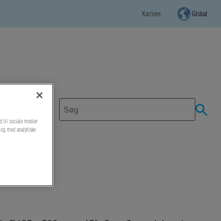
Karriere
Global
d til sociale medier
r og med analytiske