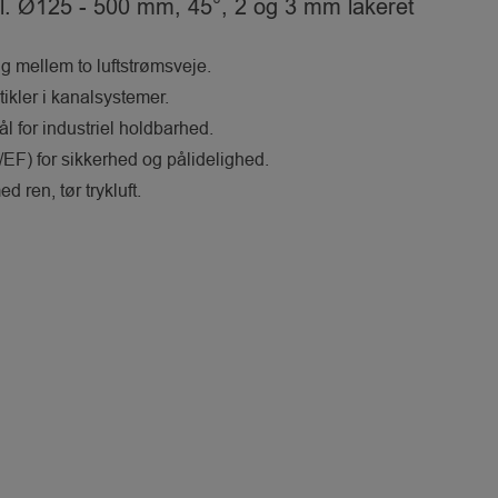
al. Ø125 - 500 mm, 45°, 2 og 3 mm lakeret
ng mellem to luftstrømsveje.
rtikler i kanalsystemer.
ål for industriel holdbarhed.
EF) for sikkerhed og pålidelighed.
 ren, tør trykluft.