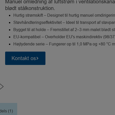
Manuel omledning af luftstrøm i ventilationskan
blødt stålkonstruktion.
Hurtig strømskift – Designet til hurtig manuel omdirigeri
Støvhåndteringseffektivitet – Ideel til transport af støvpa
Bygget til at holde – Fremstillet af 2–3 mm malet blødt st
EU-kompatibel – Overholder EU's maskindirektiv (98/37/
Højtydende serie – Fungerer op til 1,0 MPa og +80 °C med
Kontakt os
els (1)