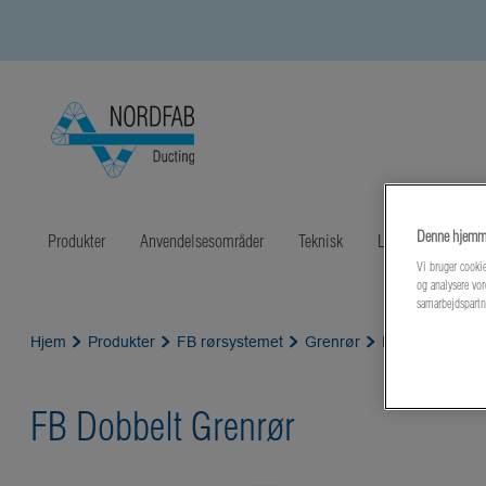
Denne hjemme
Produkter
Anvendelsesområder
Teknisk
Litteratur
Sen
Vi bruger cookie
og analysere vor
samarbejdspartn
Hjem
Produkter
FB rørsystemet
Grenrør
FB Dobbelt Gr
FB Dobbelt Grenrør