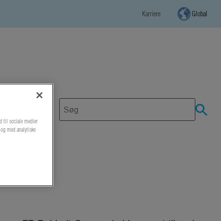
Karriere
Global
d til sociale medier
r og med analytiske