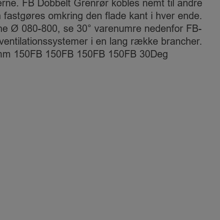
derne. FB Dobbelt Grenrør kobles nemt til andre
stgøres omkring den flade kant i hver ende.
serne Ø 080-800, se 30° varenumre nedenfor FB-
entilationssystemer i en lang række brancher.
mm 150FB 150FB 150FB 150FB 30Deg