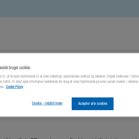
side bruger cookies
este nyheder
Om os
Kontakt os
s til, at få vores hjemmeside til at virke ordentligt, personalisere indhold og reklamer, tilbyde funktioner i forhol
es traffik. Vi deler også information vedrørende din brug af vores hjemmeside på vores sociale medier, i reklame
ere.
Cookie Policy
enrør
Cookie - indstillinger
Accepter alle cookies