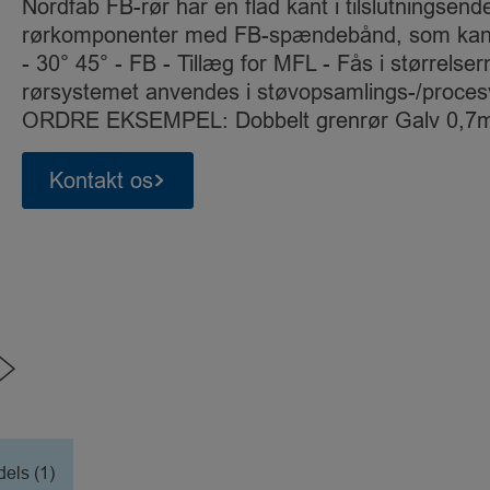
Nordfab FB-rør har en flad kant i tilslutningsen
rørkomponenter med FB-spændebånd, som kan fa
- 30° 45° - FB - Tillæg for MFL - Fås i størrel
rørsystemet anvendes i støvopsamlings-/procesv
ORDRE EKSEMPEL: Dobbelt grenrør Galv 0,7
Kontakt os
els (1)