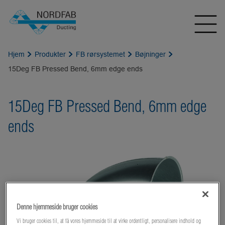
Hjem
Produkter
FB rørsystemet
Bøjninger
15Deg FB Pressed Bend, 6mm edge ends
15Deg FB Pressed Bend, 6mm edge
ends
Denne hjemmeside bruger cookies
Vi bruger cookies til, at få vores hjemmeside til at virke ordentligt, personalisere indhold og