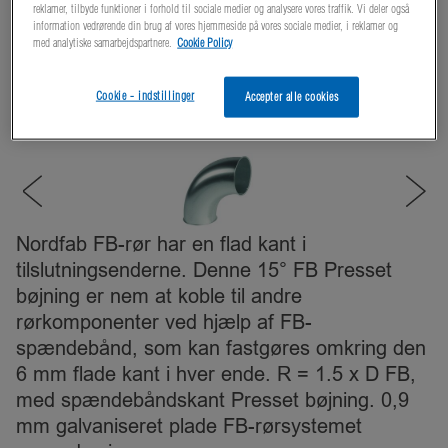
reklamer, tilbyde funktioner i forhold til sociale medier og analysere vores traffik. Vi deler også
information vedrørende din brug af vores hjemmeside på vores sociale medier, i reklamer og
med analytiske samarbejdspartnere.
Cookie Policy
Cookie - indstillinger
Accepter alle cookies
Nordfab FB-rør har en flad kant i
tilslutningsenderne. Denne 15° FB Presset
bøjning er nem at koble til andre
rørkomponenter ved hjælp af FB-
spændebånd, som kan fastgøres omkring den
6 mm flade kant i hver ende. R = 1.5 x D FB,
med spændebåndskant Presset bøjning. 0,9
mm galvaniseret plade FB-rørsystemet