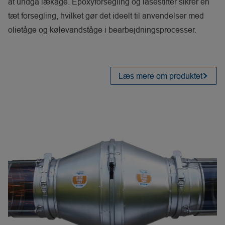
at undgå lækage. Epoxyforsegling og låsestifter sikrer en
tæt forsegling, hvilket gør det ideelt til anvendelser med
olietåge og kølevandståge i bearbejdningsprocesser.
Læs mere om produktet