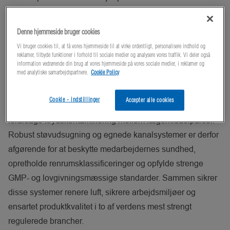
luftbåren kontaminering, reducerer spredningen af støv,
allergener og mikrober og understøtter overholdelsen af
Denne hjemmeside bruger cookies
strenge hygiejnebestemmelser.
Vi bruger cookies til, at få vores hjemmeside til at virke ordentligt, personalisere indhold og
reklamer, tilbyde funktioner i forhold til sociale medier og analysere vores traffik. Vi deler også
I den farmaceutiske sektor genererer
information vedrørende din brug af vores hjemmeside på vores sociale medier, i reklamer og
med analytiske samarbejdspartnere.
Cookie Policy
fremstillingsprocesser, der involverer pulvere og aktive
farmaceutiske ingredienser (API'er), farligt fint støv, der kan
Cookie - indstillinger
Accepter alle cookies
udgøre en fare for medarbejderne, forstyrre maskineriet og
forårsage krydskontaminering mellem lægemiddelpartier.
Robust støvudsugning og egnede kanalsystemer er derfor
afgørende for at beskytte medarbejdernes sundhed,
opretholde renrumsklassificeringer og opfylde strenge
GMP- og lovgivningsmæssige standarder. Sammen sikrer
disse systemer renere luft, sikrere arbejdsmiljøer og
ensartet produktkvalitet i to af verdens mest strengt
regulerede brancher.